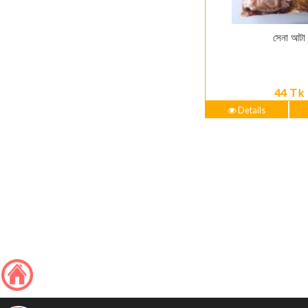
সেনা আটা
44 Tk
Details