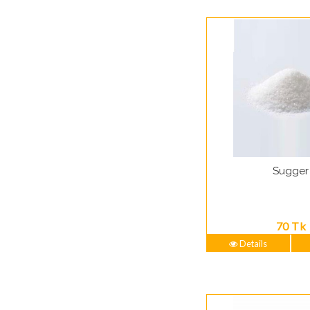
Sugger
70 Tk
Details