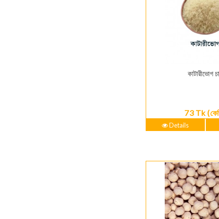
কাটারীভোগ চ
73 Tk (কে
Details