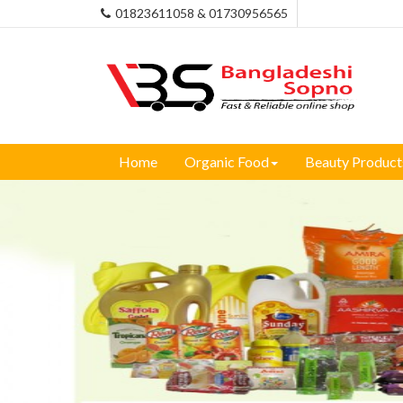
01823611058 & 01730956565
Home
Organic Food
Beauty Product