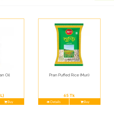
an Oil
Pran Puffed Rice (Muri)
L)
65 Tk
Buy
Details
Buy