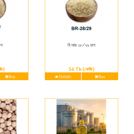
াল
বি.আর ২৮/২৯ চাল
জি)
56 Tk (কেজি)
Buy
Details
Buy