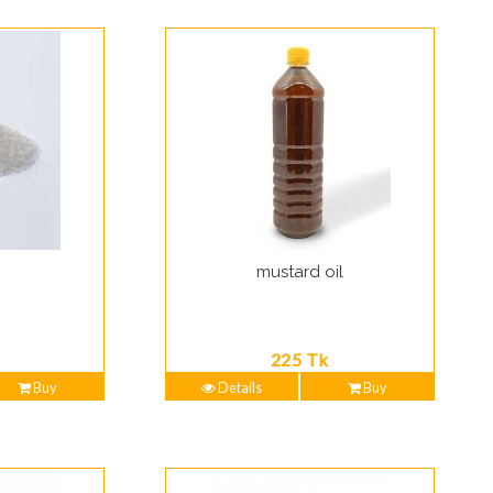
mustard oil
225 Tk
Buy
Details
Buy