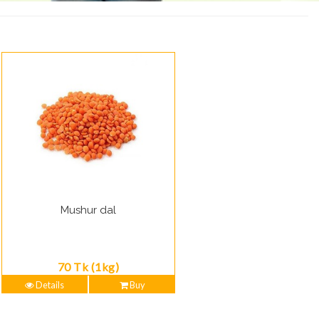
Mushur dal
70 Tk (1kg)
Details
Buy