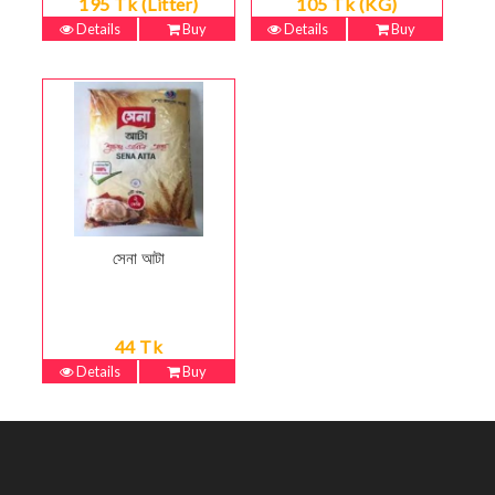
195 Tk (Litter)
105 Tk (KG)
Details
Buy
Details
Buy
সেনা আটা
44 Tk
Details
Buy