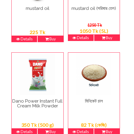
mustard oil
mustard oil (সরিষার তেল)
1250 Tk
1050 Tk (5L)
225 Tk
Details
Buy
Details
Buy
Dano Power Instant Full
মিনিকেট চাল
Cream Milk Powder
350 Tk (500 g)
82 Tk (কেজি)
Details
Buy
Details
Buy