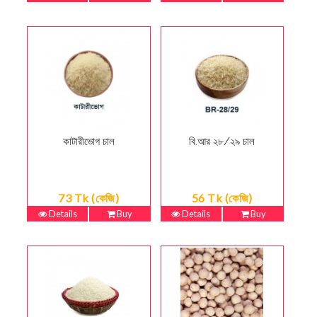
কাটারীভোগ চাল
বি.আর ২৮/২৯ চাল
73 Tk (কেজি)
56 Tk (কেজি)
Details
Buy
Details
Buy