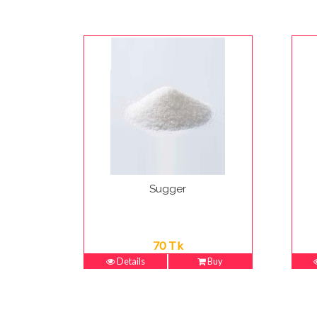
Sugger
70 Tk
Details
Buy