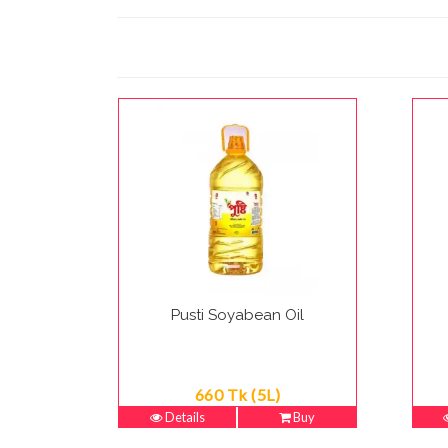
Pusti Soyabean Oil
660 Tk (5L)
Details
Buy