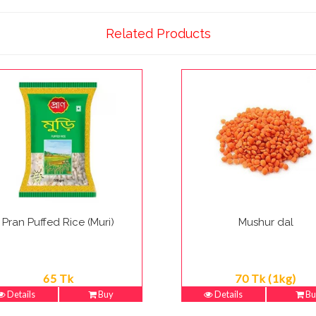
Related Products
Pran Puffed Rice (Muri)
Mushur dal
65 Tk
70 Tk (1kg)
Details
Buy
Details
Bu