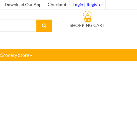
Download Our App
Checkout
Login | Register
0
SHOPPING CART
Grocery Store