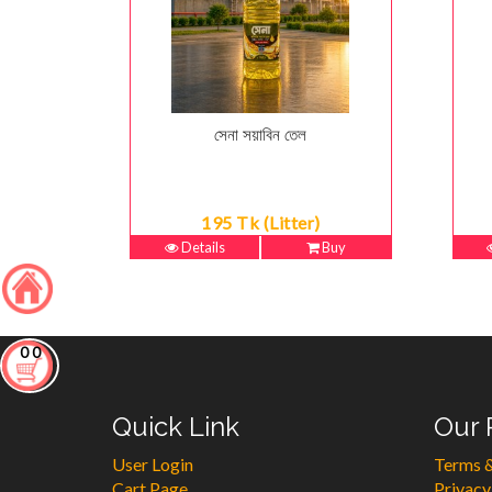
সেনা সয়াবিন তেল
195 Tk (Litter)
Details
Buy
0
0
Quick Link
Our 
User Login
Terms &
Cart Page
Privacy