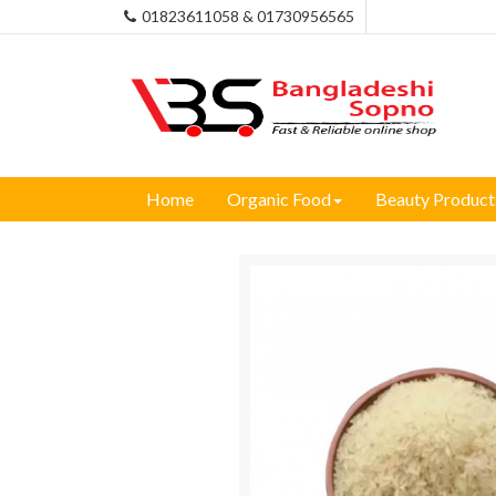
01823611058 & 01730956565
Home
Organic Food
Beauty Product