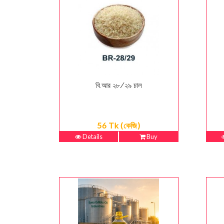
বি.আর ২৮/২৯ চাল
56 Tk (কেজি)
Details
Buy