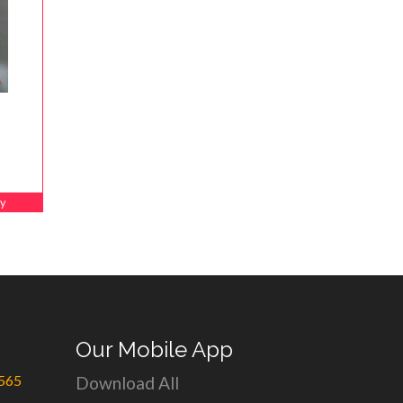
y
Our Mobile App
565
Download All