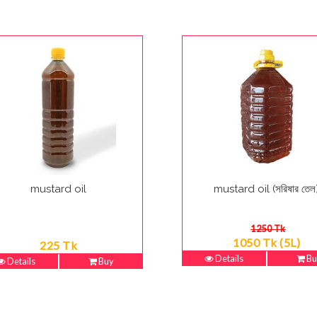
mustard oil
mustard oil (সরিষার তেল
1250 Tk
1050 Tk (5L)
225 Tk
Details
Bu
Details
Buy